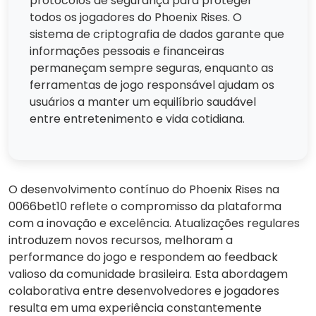
protocolos de segurança para proteger
todos os jogadores do Phoenix Rises. O
sistema de criptografia de dados garante que
informações pessoais e financeiras
permaneçam sempre seguras, enquanto as
ferramentas de jogo responsável ajudam os
usuários a manter um equilíbrio saudável
entre entretenimento e vida cotidiana.
O desenvolvimento contínuo do Phoenix Rises na
0066bet10 reflete o compromisso da plataforma
com a inovação e excelência. Atualizações regulares
introduzem novos recursos, melhoram a
performance do jogo e respondem ao feedback
valioso da comunidade brasileira. Esta abordagem
colaborativa entre desenvolvedores e jogadores
resulta em uma experiência constantemente