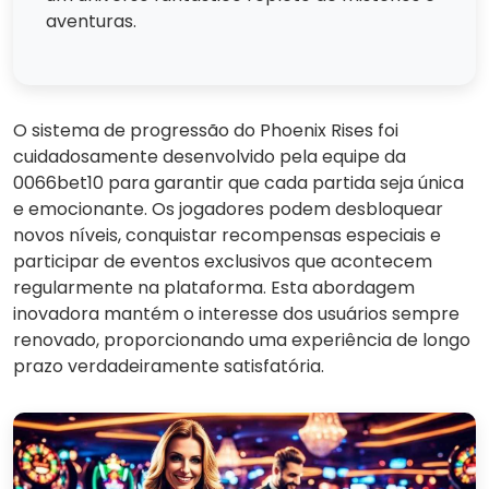
aventuras.
O sistema de progressão do Phoenix Rises foi
cuidadosamente desenvolvido pela equipe da
0066bet10 para garantir que cada partida seja única
e emocionante. Os jogadores podem desbloquear
novos níveis, conquistar recompensas especiais e
participar de eventos exclusivos que acontecem
regularmente na plataforma. Esta abordagem
inovadora mantém o interesse dos usuários sempre
renovado, proporcionando uma experiência de longo
prazo verdadeiramente satisfatória.