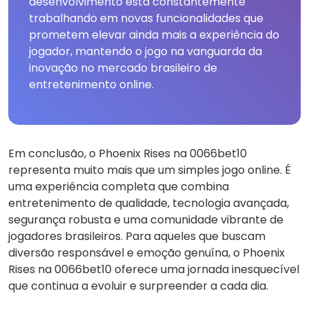
desenvolvimento está constantemente
trabalhando em novas funcionalidades que
prometem elevar ainda mais a experiência do
jogador, mantendo o jogo na vanguarda da
inovação no mercado brasileiro de
entretenimento online.
Em conclusão, o Phoenix Rises na 0066bet10
representa muito mais que um simples jogo online. É
uma experiência completa que combina
entretenimento de qualidade, tecnologia avançada,
segurança robusta e uma comunidade vibrante de
jogadores brasileiros. Para aqueles que buscam
diversão responsável e emoção genuína, o Phoenix
Rises na 0066bet10 oferece uma jornada inesquecível
que continua a evoluir e surpreender a cada dia.