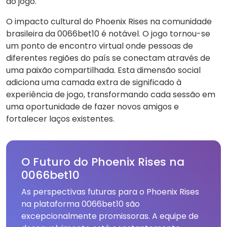
do jogo.
O impacto cultural do Phoenix Rises na comunidade
brasileira da 0066bet10 é notável. O jogo tornou-se
um ponto de encontro virtual onde pessoas de
diferentes regiões do país se conectam através de
uma paixão compartilhada. Esta dimensão social
adiciona uma camada extra de significado à
experiência de jogo, transformando cada sessão em
uma oportunidade de fazer novos amigos e
fortalecer laços existentes.
O Futuro do Phoenix Rises na
0066bet10
As perspectivas futuras para o Phoenix Rises
na plataforma 0066bet10 são
excepcionalmente promissoras. A equipe de