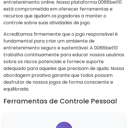
entretenimento online. Nossa plataforma 0066bet10
está comprometida em oferecer ferramentas e
recursos que ajudam os jogadores a manter o
controle sobre suas atividades de jogo.
Acreditamos firmemente que o jogo responsável é
fundamental para criar um ambiente de
entretenimento seguro e sustentável. A 0066bet10
trabalha continuamente para educar nossos usuários
sobre os riscos potenciais e fornece suporte
adequado para aqueles que precisam de ajuda. Nossa
abordagem proativa garante que todos possam
desfrutar de nossos jogos de forma consciente e
equilibrada.
Ferramentas de Controle Pessoal