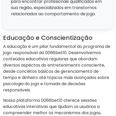
para encontrar profissionais qualificados em
sua região, especializados em transtornos
relacionados ao comportamento de jogo.
Educação e Conscientização
A educação é um pilar fundamental do programa de
jogo responsável da 0066bet10. Desenvolvemos
conteúdos educativos regulares que abordam
diversos aspectos do entretenimento consciente,
desde conceitos básicos de gerenciamento de
tempo e dinheiro até tópicos mais avançados sobre
psicologia do jogo e tomada de decisões
responsáveis.
Nossa plataforma 0066bet10 oferece sessões
educativas interativas que ajudam os usuários a
compreender melhor os mecanismos dos jogos,