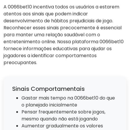
A 0066bet10 incentiva todos os usuários a estarem
atentos aos sinais que podem indicar
desenvolvimento de hábitos prejudiciais de jogo.
Reconhecer esses sinais precocemente é essencial
para manter uma relação saudável com o
entretenimento online. Nossa plataforma 0066bet10
fornece informações educativas para ajudar os
jogadores a identificar comportamentos
preocupantes.
Sinais Comportamentais
Gastar mais tempo na 0066bet10 do que
o planejado inicialmente
Pensar frequentemente sobre jogos,
mesmo quando não está jogando
Aumentar gradualmente os valores