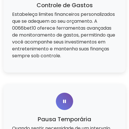
Controle de Gastos
Estabeleça limites financeiros personalizados
que se adequem ao seu orçamento. A
0066bet10 oferece ferramentas avançadas
de monitoramento de gastos, permitindo que
você acompanhe seus investimentos em
entretenimento e mantenha suas finanças
sempre sob controle.
Pausa Temporária
Quando sentir necessidade de um intervalo,